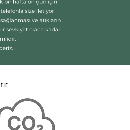
k bir hafta on gün için
elefonla size iletiyor
 sağlanması ve atıkların
bir sevkiyat olana kadar
lidir.
eriz.