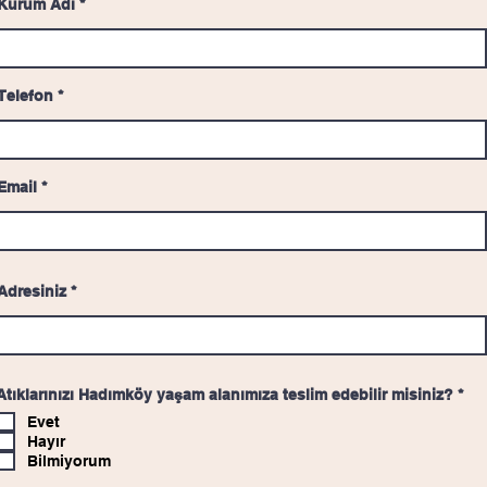
Kurum Adı
Telefon
Email
Adresiniz
Z
Atıklarınızı Hadımköy yaşam alanımıza teslim edebilir misiniz?
*
o
Evet
r
u
Hayır
n
Bilmiyorum
l
u