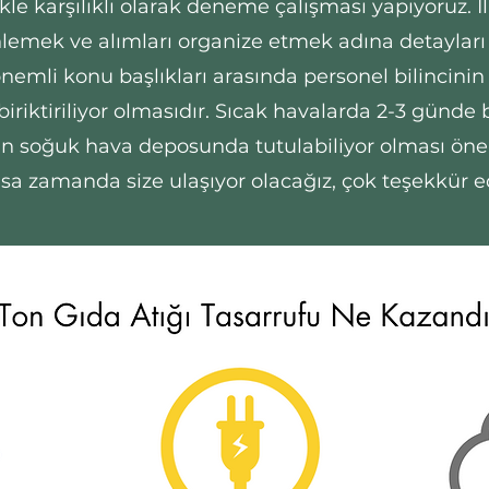
le karşılıklı olarak deneme çalışması yapıyoruz. İl
lemek ve alımları organize etmek adına detayları t
nemli konu başlıkları arasında personel bilincinin
biriktiriliyor olmasıdır. Sıcak havalarda 2-3 günde 
n soğuk hava deposunda tutulabiliyor olması önem
ısa zamanda size ulaşıyor olacağız, çok teşekkür ed