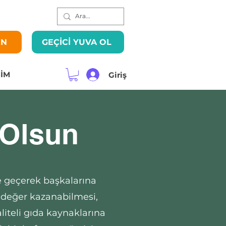
EN
GEÇİCİ YUVA OL
ŞİM
Giriş
 Olsun
ne geçerek başkalarına
n değer kazanabilmesi,
iteli gıda kaynaklarına