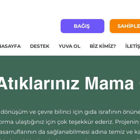
BAĞIŞ
SAHİPL
NASAYFA
DESTEK
YUVA OL
BİZ KİMİZ?
İLETİ
Atıklarınız Mama
ri dönüşüm ve çevre bilinci için gıda israfının önü
orma ulaştığınız için çok teşekkür ederiz. Projeni
sarruflarının da sağlanabilmesi adına temiz ve kal