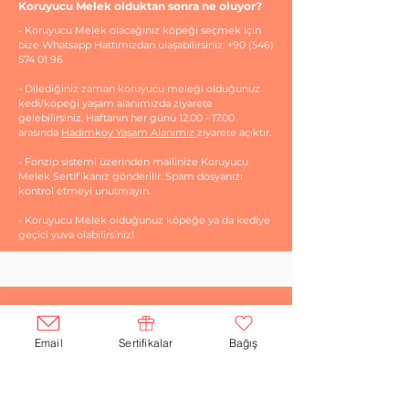
Koruyucu Melek olduktan sonra ne oluyor?
- Koruyucu Melek olacağınız köpeği seçmek için
bize Whatsapp Hattımızdan ulaşabilirsiniz:
+90 (546)
574 01 96
- Dilediğiniz zaman koruyucu meleği olduğunuz
kedi/köpeği yaşam alanımızda ziyarete
gelebilirsiniz. Haftanın her günü
12.00 - 17.00
arasında
Hadımköy Yaşam Alanımız
ziyarete açıktır.
- Fonzip sistemi üzerinden mailinize Koruyucu
Melek Sertifikanız gönderilir. Spam dosyanızı
kontrol etmeyi unutmayın.
- Koruyucu Melek olduğunuz köpeğe ya da kediye
geçici yuva olabilirsiniz!
Size nasıl ulaşabilirim?
Sorularınız için bize ulaşabilirsiniz:
Email
Sertifikalar
Bağış
iletisim@kurtaranev.org
Koruyucu Melek Whatsapp Hattı: