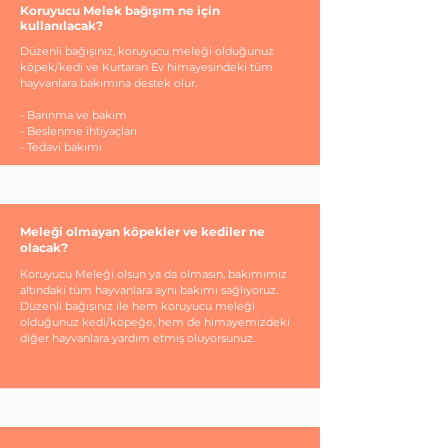
Koruyucu Melek bağışım ne için
kullanılacak?
Düzenli bağışınız, koruyucu meleği olduğunuz
köpek/kedi ve Kurtaran Ev himayesindeki tüm
hayvanlara bakımına destek olur.
- Barınma ve bakım
- Beslenme ihtiyaçları
- Tedavi bakımı
Meleği olmayan köpekler ve kediler ne
olacak?
Koruyucu Meleği olsun ya da olmasın, bakımımız
altındaki tüm hayvanlara aynı bakımı sağlıyoruz.
Düzenli bağışınız ile hem koruyucu meleği
olduğunuz kedi/köpeğe, hem de himayemizdeki
diğer hayvanlara yardım etmiş oluyorsunuz.