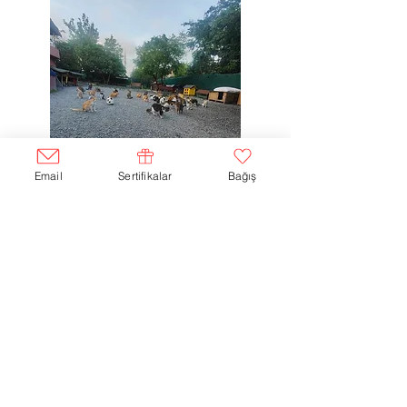
Email
Sertifikalar
Bağış
KÜÇÜKÇEKMECE KEDİ EVİ
Haftanın her günü
12.00 -
16.00
Adresimiz değişmiştir.
Randevu için bize
emailden ulaşabilirsiniz.